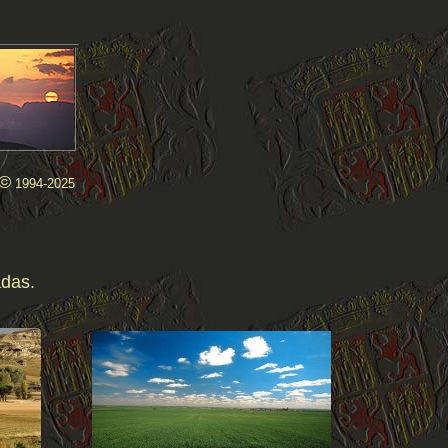
©
1994-2025
adas.